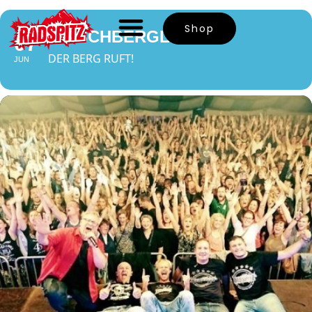
Shop
SA
HIRSCHBERGLEIN
07
DER BERG RUFT!
JUN