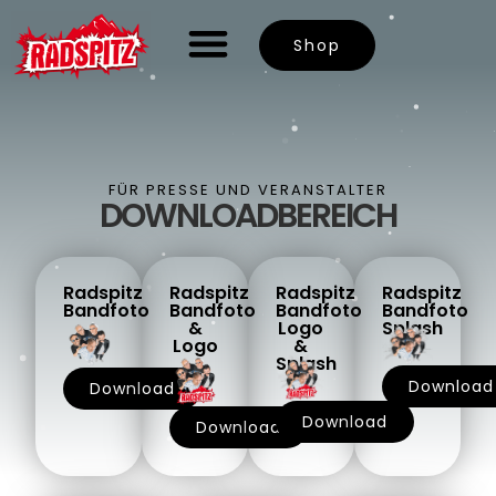
Shop
FÜR PRESSE UND VERANSTALTER
DOWNLOADBEREICH
Radspitz
Radspitz
Radspitz
Radspitz
Bandfoto
Bandfoto
Bandfoto
Bandfoto
&
Logo
Splash
Logo
&
Splash
Download
Download
Download
Download