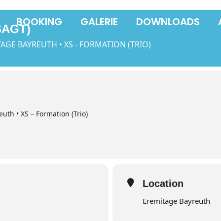
BOOKING
GALERIE
DOWNLOADS
SAGT)
E BAYREUTH • XS - FORMATION (TRIO)
th • XS – Formation (Trio)
Location
Eremitage Bayreuth