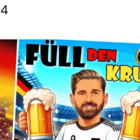
24
BOOKING
GALERIE
DOWNLOADS